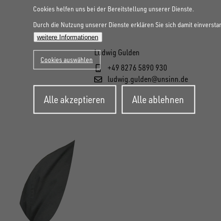
Cookies helfen uns bei der Bereitstellung unserer Dienste.
Durch die Nutzung unserer Dienste erklären Sie sich damit einversta
weitere Informationen
Ludwig Gulden
Cookies auswählen
+49 8276 5890 930
ludwig.gulden@unsinn.de
Zustimmung
Alle akzeptieren
Alle ablehnen
zurückziehen