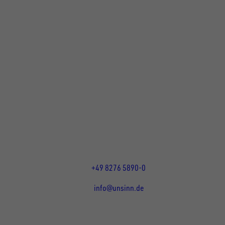
UNSINN Fahrzeugtechnik GmbH
Rainer Straße 23+25
86684
Holzheim
DE
Öffnungszeiten:
Mo bis Do 07:30 - 12:00 Uhr
und 13:00 - 17:00 Uhr
Fr 07:30 - 12:00 Uhr
+49 8276 5890-0
info@unsinn.de
Für Kunden
Für Händler