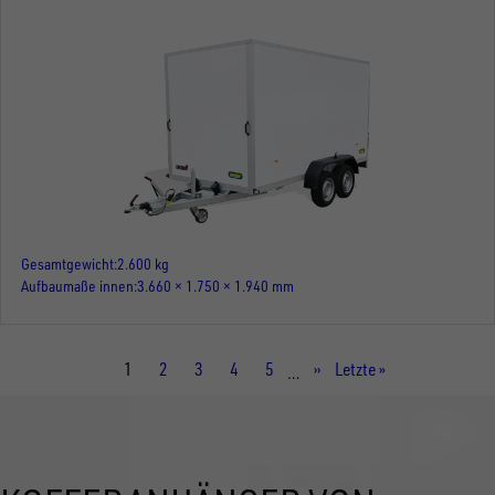
Gesamtgewicht
2.600 kg
Aufbaumaße innen
3.660 × 1.750 × 1.940 mm
Aktuelle
1
Seite
2
Seite
3
Seite
4
Seite
5
Nächste
››
Letzte
Letzte »
…
Seite
Seite
Seite