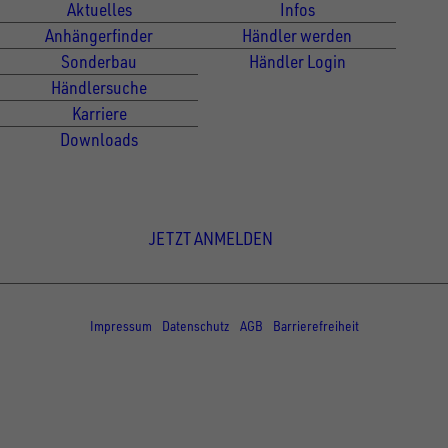
Aktuelles
Infos
Anhängerfinder
Händler werden
Sonderbau
Händler Login
Händlersuche
Karriere
Downloads
Newsletter Anmeldung
JETZT ANMELDEN
© Copyright - UNSINN Fahrzeugtechnik
Impressum
Datenschutz
AGB
Barrierefreiheit