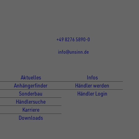
86684
Holzheim
DE
Öffnungszeiten:
Mo bis Do 07:30 - 12:00 Uhr
und 13:00 - 17:00 Uhr
Fr 07:30 - 12:00 Uhr
+49 8276 5890-0
info@unsinn.de
Für Kunden
Für Händler
Aktuelles
Infos
Anhängerfinder
Händler werden
Sonderbau
Händler Login
Händlersuche
Karriere
Downloads
Newsletter Anmeldung