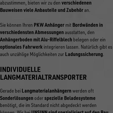
verschiedenen
abzustimmen, bieten wir zu den
Bauweisen viele Anbauteile und Zubehör
an.
PKW Anhänger
Bordwänden in
Sie können Ihren
mit
verschiedensten Abmessungen
ausstatten, den
Anhängerboden mit Alu-Riffelblech
belegen oder ein
optionales Fahrwerk
integrieren lassen. Natürlich gibt es
Ladungssicherung
auch unzählige Möglichkeiten zur
.
INDIVIDUELLE
LANGMATERIALTRANSPORTER
Langmaterialanhängern
Gerade bei
werden oft
Sonderlösungen
spezielle Beladesysteme
oder
benötigt, die im Standard nicht abgedeckt werden
UNSINN sind spezialisiert auf den Bau
können. Wir bei