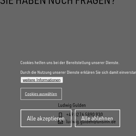
Cookies helfen uns bei der Bereitstellung unserer Dienste.
Durch die Nutzung unserer Dienste erklären Sie sich damit einversta
weitere Informationen
Cookies auswählen
Ludwig Gulden
Zustimmung
+49 8276 5890 930
Alle akzeptieren
Alle ablehnen
zurückziehen
ludwig.gulden@unsinn.de