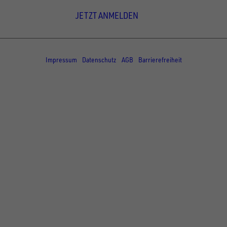
JETZT ANMELDEN
© Copyright - UNSINN Fahrzeugtechnik
Impressum
Datenschutz
AGB
Barrierefreiheit