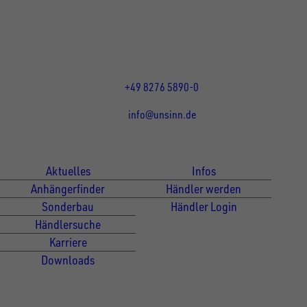
86684
Holzheim
DE
Öffnungszeiten:
Mo bis Do 07:30 - 12:00 Uhr
und 13:00 - 17:00 Uhr
Fr 07:30 - 12:00 Uhr
+49 8276 5890-0
info@unsinn.de
Für Kunden
Für Händler
Aktuelles
Infos
Anhängerfinder
Händler werden
Sonderbau
Händler Login
Händlersuche
Karriere
Downloads
Newsletter Anmeldung