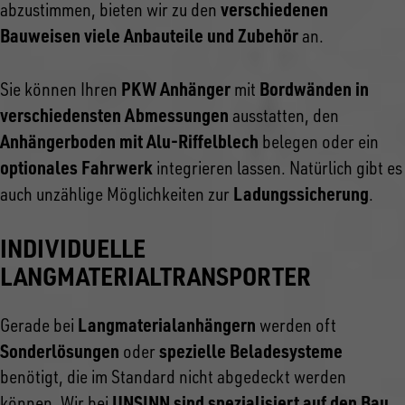
verschiedenen
abzustimmen, bieten wir zu den
Bauweisen viele Anbauteile und Zubehör
an.
PKW Anhänger
Bordwänden in
Sie können Ihren
mit
verschiedensten Abmessungen
ausstatten, den
Anhängerboden mit Alu-Riffelblech
belegen oder ein
optionales Fahrwerk
integrieren lassen. Natürlich gibt es
Ladungssicherung
auch unzählige Möglichkeiten zur
.
INDIVIDUELLE
LANGMATERIALTRANSPORTER
Langmaterialanhängern
Gerade bei
werden oft
Sonderlösungen
spezielle Beladesysteme
oder
benötigt, die im Standard nicht abgedeckt werden
UNSINN sind spezialisiert auf den Bau
können. Wir bei