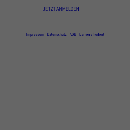
JETZT ANMELDEN
© Copyright - UNSINN Fahrzeugtechnik
Impressum
Datenschutz
AGB
Barrierefreiheit