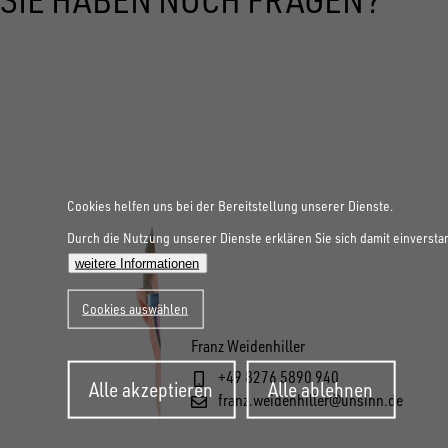
Cookies helfen uns bei der Bereitstellung unserer Dienste.
Durch die Nutzung unserer Dienste erklären Sie sich damit einversta
weitere Informationen
Cookies auswählen
Franz Weidenhiller
Zustimmung
+49 8276 5890 940
Alle akzeptieren
Alle ablehnen
zurückziehen
franz.weidenhiller@unsinn.de