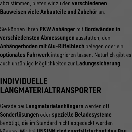
verschiedenen
abzustimmen, bieten wir zu den
Bauweisen viele Anbauteile und Zubehör
an.
PKW Anhänger
Bordwänden in
Sie können Ihren
mit
verschiedensten Abmessungen
ausstatten, den
Anhängerboden mit Alu-Riffelblech
belegen oder ein
optionales Fahrwerk
integrieren lassen. Natürlich gibt es
Ladungssicherung
auch unzählige Möglichkeiten zur
.
INDIVIDUELLE
LANGMATERIALTRANSPORTER
Langmaterialanhängern
Gerade bei
werden oft
Sonderlösungen
spezielle Beladesysteme
oder
benötigt, die im Standard nicht abgedeckt werden
UNSINN sind spezialisiert auf den Bau
können. Wir bei