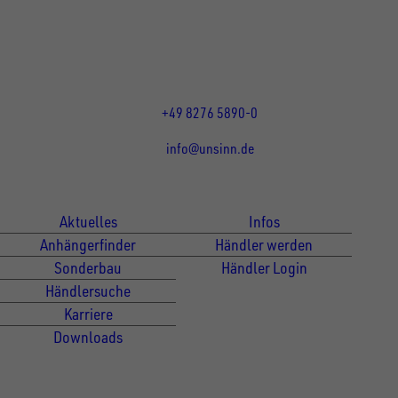
86684
Holzheim
DE
Öffnungszeiten:
Mo bis Do 07:30 - 12:00 Uhr
und 13:00 - 17:00 Uhr
Fr 07:30 - 12:00 Uhr
+49 8276 5890-0
info@unsinn.de
Für Kunden
Für Händler
Aktuelles
Infos
Anhängerfinder
Händler werden
Sonderbau
Händler Login
Händlersuche
Karriere
Downloads
Newsletter Anmeldung