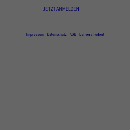
JETZT ANMELDEN
© Copyright - UNSINN Fahrzeugtechnik
Impressum
Datenschutz
AGB
Barrierefreiheit