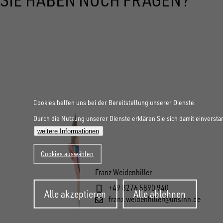
Cookies helfen uns bei der Bereitstellung unserer Dienste.
Durch die Nutzung unserer Dienste erklären Sie sich damit einversta
weitere Informationen
Cookies auswählen
Franz Weidenhiller
Zustimmung
+49 8276 5890 940
Alle akzeptieren
Alle ablehnen
zurückziehen
franz.weidenhiller@unsinn.de