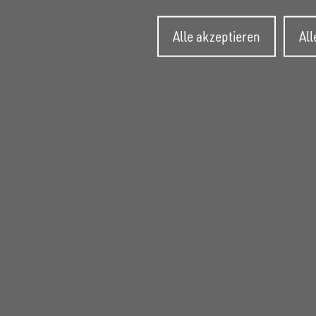
Zusti
Alle akzeptieren
Al
zurüc