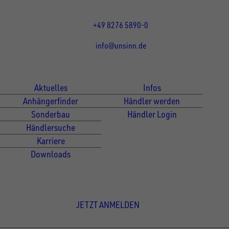
Fr 07:30 - 12:00 Uhr
+49 8276 5890-0
info@unsinn.de
Für Kunden
Für Händler
Aktuelles
Infos
Anhängerfinder
Händler werden
Sonderbau
Händler Login
Händlersuche
Karriere
Downloads
Newsletter Anmeldung
JETZT ANMELDEN