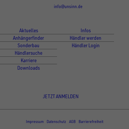
info@unsinn.de
Für Kunden
Für Händler
Aktuelles
Infos
Anhängerfinder
Händler werden
Sonderbau
Händler Login
Händlersuche
Karriere
Downloads
Newsletter Anmeldung
JETZT ANMELDEN
© Copyright - UNSINN Fahrzeugtechnik
Impressum
Datenschutz
AGB
Barrierefreiheit