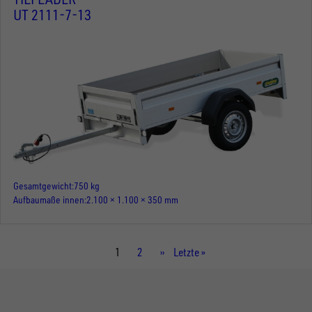
UT 2111-7-13
Gesamtgewicht
750 kg
Aufbaumaße innen
2.100 × 1.100 × 350 mm
Aktuelle
1
Seite
2
Nächste
››
Letzte
Letzte »
Seite
Seite
Seite