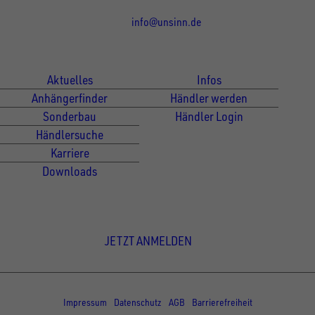
info@unsinn.de
Für Kunden
Für Händler
Aktuelles
Infos
Anhängerfinder
Händler werden
Sonderbau
Händler Login
Händlersuche
Karriere
Downloads
Newsletter Anmeldung
JETZT ANMELDEN
© Copyright - UNSINN Fahrzeugtechnik
Impressum
Datenschutz
AGB
Barrierefreiheit