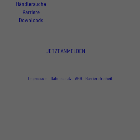
Händlersuche
Karriere
Downloads
Newsletter Anmeldung
JETZT ANMELDEN
© Copyright - UNSINN Fahrzeugtechnik
Impressum
Datenschutz
AGB
Barrierefreiheit