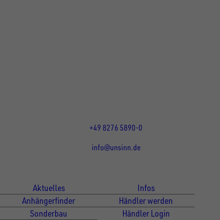
UNSINN Fahrzeugtechnik GmbH
Rainer Straße 23+25
86684
Holzheim
DE
Öffnungszeiten:
Mo bis Do 07:30 - 12:00 Uhr
und 13:00 - 17:00 Uhr
Fr 07:30 - 12:00 Uhr
+49 8276 5890-0
info@unsinn.de
Für Kunden
Für Händler
Aktuelles
Infos
Anhängerfinder
Händler werden
Sonderbau
Händler Login