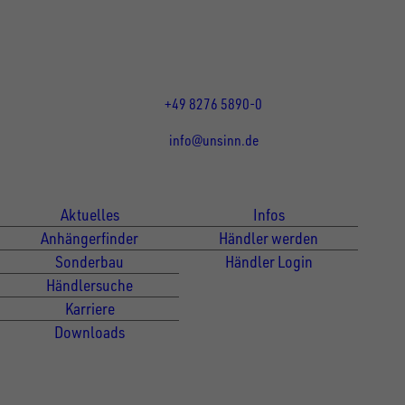
DE
Öffnungszeiten:
Mo bis Do 07:30 - 12:00 Uhr
und 13:00 - 17:00 Uhr
Fr 07:30 - 12:00 Uhr
+49 8276 5890-0
info@unsinn.de
Für Kunden
Für Händler
Aktuelles
Infos
Anhängerfinder
Händler werden
Sonderbau
Händler Login
Händlersuche
Karriere
Downloads
Newsletter Anmeldung