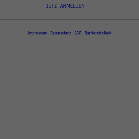
JETZT ANMELDEN
© Copyright - UNSINN Fahrzeugtechnik
Impressum
Datenschutz
AGB
Barrierefreiheit