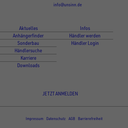
info@unsinn.de
Für Kunden
Für Händler
Aktuelles
Infos
Anhängerfinder
Händler werden
Sonderbau
Händler Login
Händlersuche
Karriere
Downloads
Newsletter Anmeldung
JETZT ANMELDEN
© Copyright - UNSINN Fahrzeugtechnik
Impressum
Datenschutz
AGB
Barrierefreiheit