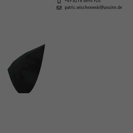
+49 8276 5890 920
patric.wischnewski@unsinn.de