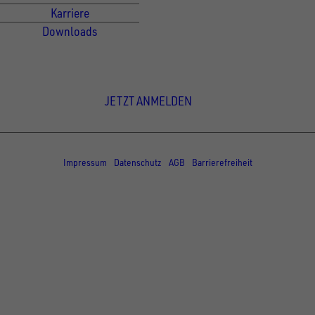
Karriere
Downloads
Newsletter Anmeldung
JETZT ANMELDEN
© Copyright - UNSINN Fahrzeugtechnik
Impressum
Datenschutz
AGB
Barrierefreiheit