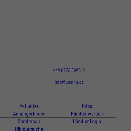
UNSINN Fahrzeugtechnik GmbH
Rainer Straße 23+25
86684
Holzheim
DE
Öffnungszeiten:
Mo bis Do 07:30 - 12:00 Uhr
und 13:00 - 17:00 Uhr
Fr 07:30 - 12:00 Uhr
+49 8276 5890-0
info@unsinn.de
Für Kunden
Für Händler
Aktuelles
Infos
Anhängerfinder
Händler werden
Sonderbau
Händler Login
Händlersuche