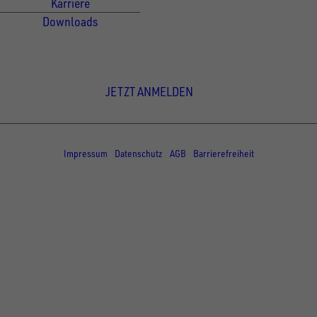
Karriere
Downloads
Newsletter Anmeldung
JETZT ANMELDEN
© Copyright - UNSINN Fahrzeugtechnik
Impressum
Datenschutz
AGB
Barrierefreiheit