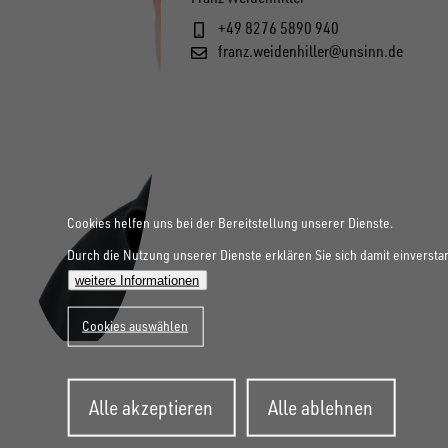
+49 8276 5890 940
franz.weidenhiller@unsinn.de
Cookies helfen uns bei der Bereitstellung unserer Dienste.
Durch die Nutzung unserer Dienste erklären Sie sich damit einversta
weitere Informationen
Cookies auswählen
Zustimmung
Alle akzeptieren
Alle ablehnen
zurückziehen