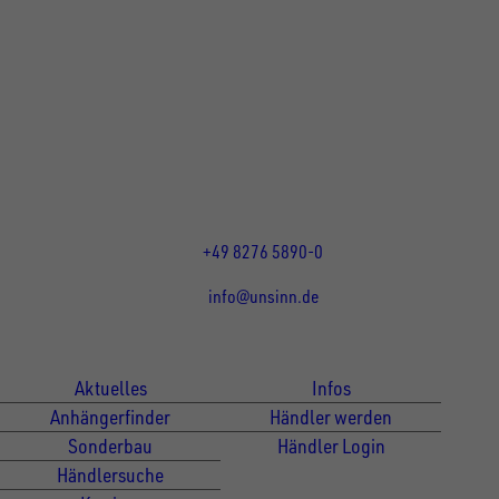
UNSINN Fahrzeugtechnik GmbH
Rainer Straße 23+25
86684
Holzheim
DE
Öffnungszeiten:
Mo bis Do 07:30 - 12:00 Uhr
und 13:00 - 17:00 Uhr
Fr 07:30 - 12:00 Uhr
+49 8276 5890-0
info@unsinn.de
Für Kunden
Für Händler
Aktuelles
Infos
Anhängerfinder
Händler werden
Sonderbau
Händler Login
Händlersuche