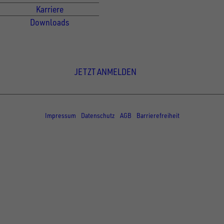
Karriere
Downloads
Newsletter Anmeldung
JETZT ANMELDEN
© Copyright - UNSINN Fahrzeugtechnik
Impressum
Datenschutz
AGB
Barrierefreiheit