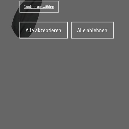
Cookies auswählen
Zustimmung
Alle akzeptieren
Alle ablehnen
zurückziehen
FOLGE UNS AUF SOCIAL MEDIA