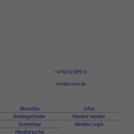
UNSINN Fahrzeugtechnik GmbH
Rainer Straße 23+25
86684
Holzheim
DE
Öffnungszeiten:
Mo bis Do 07:30 - 12:00 Uhr
und 13:00 - 17:00 Uhr
Fr 07:30 - 12:00 Uhr
+49 8276 5890-0
info@unsinn.de
Für Kunden
Für Händler
Aktuelles
Infos
Anhängerfinder
Händler werden
Sonderbau
Händler Login
Händlersuche