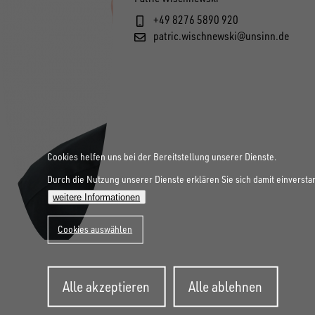
+49 8276 5890 920
patric.wischnewski@unsinn.de
Cookies helfen uns bei der Bereitstellung unserer Dienste.
Durch die Nutzung unserer Dienste erklären Sie sich damit einversta
weitere Informationen
Cookies auswählen
Zustimmung
Alle akzeptieren
Alle ablehnen
zurückziehen