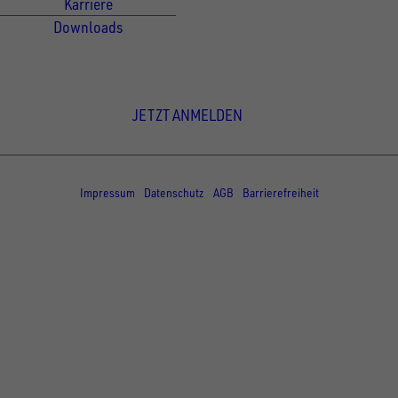
Karriere
Downloads
Newsletter Anmeldung
JETZT ANMELDEN
© Copyright - UNSINN Fahrzeugtechnik
Impressum
Datenschutz
AGB
Barrierefreiheit