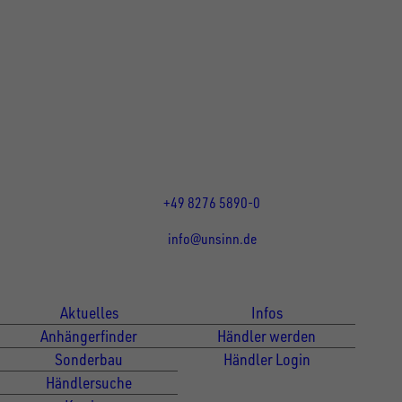
UNSINN Fahrzeugtechnik GmbH
Rainer Straße 23+25
86684
Holzheim
DE
Öffnungszeiten:
Mo bis Do 07:30 - 12:00 Uhr
und 13:00 - 17:00 Uhr
Fr 07:30 - 12:00 Uhr
+49 8276 5890-0
info@unsinn.de
Für Kunden
Für Händler
Aktuelles
Infos
Anhängerfinder
Händler werden
Sonderbau
Händler Login
Händlersuche