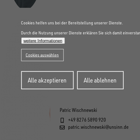
Cookies helfen uns bei der Bereitstellung unserer Dienste.
Durch die Nutzung unserer Dienste erklären Sie sich damit einversta
weitere Informationen
Cookies auswählen
Zustimmung
Alle akzeptieren
Alle ablehnen
zurückziehen
Patric Wischnewski
+49 8276 5890 920
patric.wischnewski@unsinn.de