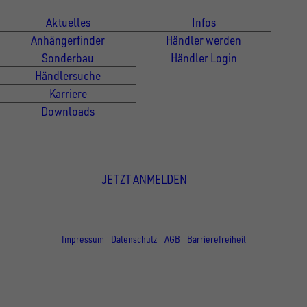
Aktuelles
Infos
Anhängerfinder
Händler werden
Sonderbau
Händler Login
Händlersuche
Karriere
Downloads
Newsletter Anmeldung
JETZT ANMELDEN
© Copyright - UNSINN Fahrzeugtechnik
Impressum
Datenschutz
AGB
Barrierefreiheit