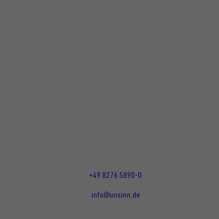
UNSINN Fahrzeugtechnik GmbH
Rainer Straße 23+25
86684
Holzheim
DE
Öffnungszeiten:
Mo bis Do 07:30 - 12:00 Uhr
und 13:00 - 17:00 Uhr
Fr 07:30 - 12:00 Uhr
+49 8276 5890-0
info@unsinn.de
Für Kunden
Für Händler