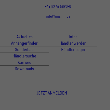
Fr 07:30 - 12:00 Uhr
+49 8276 5890-0
info@unsinn.de
Für Kunden
Für Händler
Aktuelles
Infos
Anhängerfinder
Händler werden
Sonderbau
Händler Login
Händlersuche
Karriere
Downloads
Newsletter Anmeldung
JETZT ANMELDEN
© Copyright - UNSINN Fahrzeugtechnik