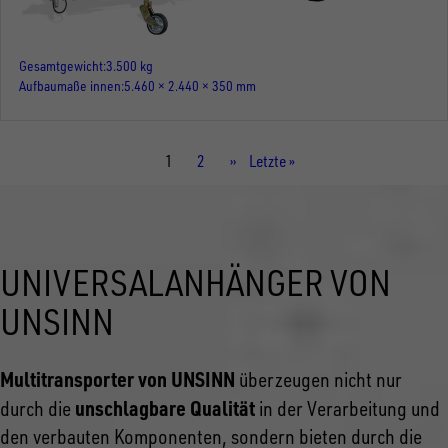
Gesamtgewicht
3.500 kg
Aufbaumaße innen
5.460 × 2.440 × 350 mm
Aktuelle
1
Seite
2
Nächste
››
Letzte
Letzte »
Seite
Seite
Seite
UNIVERSALANHÄNGER VON
UNSINN
Multitransporter von UNSINN
überzeugen nicht nur
unschlagbare Qualität
durch die
in der Verarbeitung und
den verbauten Komponenten, sondern bieten durch die