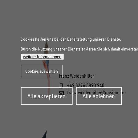
Cookies helfen uns bei der Bereitstellung unserer Dienste.
Durch die Nutzung unserer Dienste erklären Sie sich damit einversta
weitere Informationen
Cookies auswählen
Franz Weidenhiller
+49 8276 5890 940
Zustimmung
franz.weidenhiller@unsinn.de
Alle akzeptieren
Alle ablehnen
zurückziehen