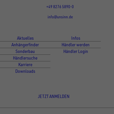
Fr 07:30 - 12:00 Uhr
+49 8276 5890-0
info@unsinn.de
Für Kunden
Für Händler
Aktuelles
Infos
Anhängerfinder
Händler werden
Sonderbau
Händler Login
Händlersuche
Karriere
Downloads
Newsletter Anmeldung
JETZT ANMELDEN
© Copyright - UNSINN Fahrzeugtechnik