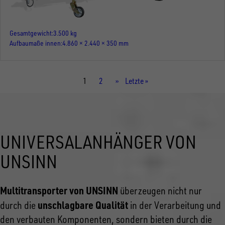
Gesamtgewicht
3.500 kg
Aufbaumaße innen
4.860 × 2.440 × 350 mm
Aktuelle
1
Seite
2
Nächste
››
Letzte
Letzte »
Seite
Seite
Seite
UNIVERSALANHÄNGER VON
UNSINN
Multitransporter von UNSINN
überzeugen nicht nur
unschlagbare Qualität
durch die
in der Verarbeitung und
den verbauten Komponenten, sondern bieten durch die