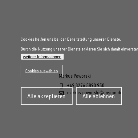
Cookies helfen uns bei der Bereitstellung unserer Dienste.
Durch die Nutzung unserer Dienste erklären Sie sich damit einversta
weitere Informationen
Cookies auswählen
Markus Paworski
+49 8276 5890 950
Zustimmung
markus.paworski@unsinn.de
Alle akzeptieren
Alle ablehnen
zurückziehen