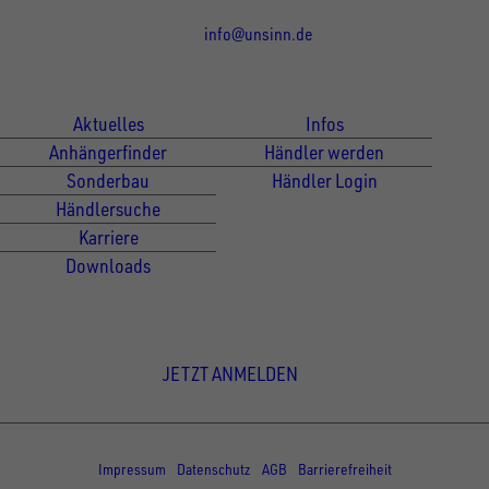
info@unsinn.de
Für Kunden
Für Händler
Aktuelles
Infos
Anhängerfinder
Händler werden
Sonderbau
Händler Login
Händlersuche
Karriere
Downloads
Newsletter Anmeldung
JETZT ANMELDEN
© Copyright - UNSINN Fahrzeugtechnik
Impressum
Datenschutz
AGB
Barrierefreiheit