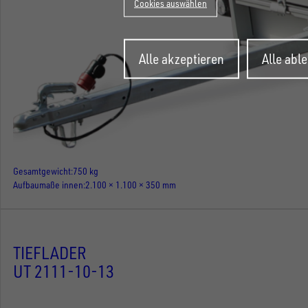
Cookies auswählen
Zustimmung
Alle akzeptieren
Alle abl
zurückziehen
Gesamtgewicht
750 kg
Aufbaumaße innen
2.100 × 1.100 × 350 mm
TIEFLADER
UT 2111-10-13