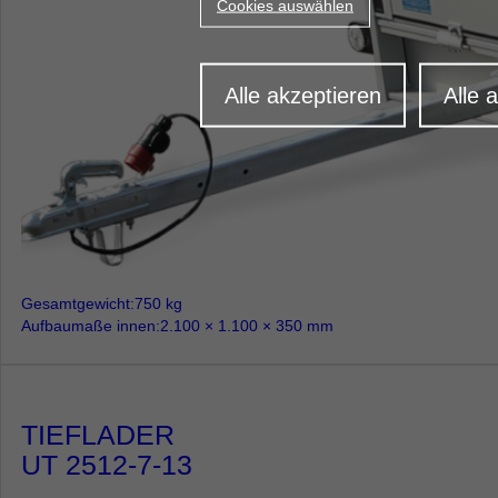
Cookies auswählen
Zustimmu
Alle akzeptieren
zurückzie
Alle 
Gesamtgewicht
750 kg
Aufbaumaße innen
2.100 × 1.100 × 350 mm
TIEFLADER
UT 2512-7-13