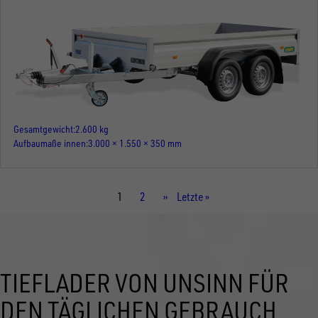
Gesamtgewicht
2.600 kg
Aufbaumaße innen
3.000 × 1.550 × 350 mm
Aktuelle
1
Seite
2
Nächste
››
Letzte
Letzte »
Seite
Seite
Seite
TIEFLADER VON UNSINN FÜR
DEN TÄGLICHEN GEBRAUCH