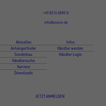
und 13:00 - 17:00 Uhr
Fr 07:30 - 12:00 Uhr
+49 8276 5890-0
info@unsinn.de
Für Kunden
Für Händler
Aktuelles
Infos
Anhängerfinder
Händler werden
Sonderbau
Händler Login
Händlersuche
Karriere
Downloads
Newsletter Anmeldung
JETZT ANMELDEN