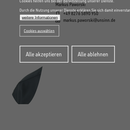
Cookies helfen uns bei der Bereitstellung unserer Dienste.
Markus Paworski
Durch die Nutzung unserer Dienste erklären Sie sich damit einversta
+49 8276 5890 950
weitere Informationen
markus.paworski@unsinn.de
Cookies auswählen
Zustimmung
Alle akzeptieren
Alle ablehnen
zurückziehen