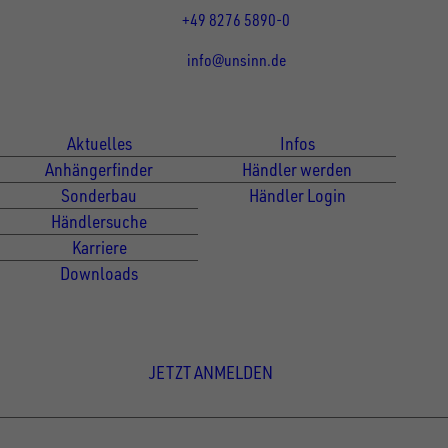
+49 8276 5890-0
info@unsinn.de
Für Kunden
Für Händler
Aktuelles
Infos
Anhängerfinder
Händler werden
Sonderbau
Händler Login
Händlersuche
Karriere
Downloads
Newsletter Anmeldung
JETZT ANMELDEN
© Copyright - UNSINN Fahrzeugtechnik