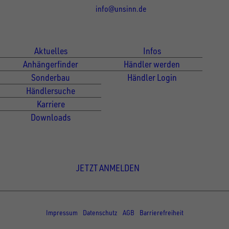
info@unsinn.de
Für Kunden
Für Händler
Aktuelles
Infos
Anhängerfinder
Händler werden
Sonderbau
Händler Login
Händlersuche
Karriere
Downloads
Newsletter Anmeldung
JETZT ANMELDEN
© Copyright - UNSINN Fahrzeugtechnik
Impressum
Datenschutz
AGB
Barrierefreiheit