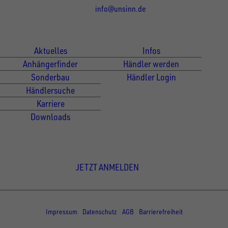
info@unsinn.de
Für Kunden
Für Händler
Aktuelles
Infos
Anhängerfinder
Händler werden
Sonderbau
Händler Login
Händlersuche
Karriere
Downloads
Newsletter Anmeldung
JETZT ANMELDEN
© Copyright - UNSINN Fahrzeugtechnik
Impressum
Datenschutz
AGB
Barrierefreiheit