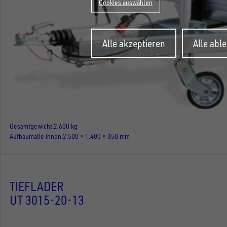
Cookies auswählen
Zustimmung
Alle akzeptieren
Alle abl
zurückziehen
Gesamtgewicht
2.600 kg
Aufbaumaße innen
2.500 × 1.400 × 350 mm
TIEFLADER
UT 3015-20-13