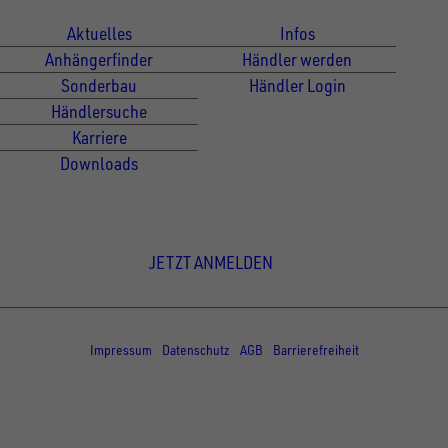
Aktuelles
Infos
Anhängerfinder
Händler werden
Sonderbau
Händler Login
Händlersuche
Karriere
Downloads
Newsletter Anmeldung
JETZT ANMELDEN
© Copyright - UNSINN Fahrzeugtechnik
Impressum
Datenschutz
AGB
Barrierefreiheit