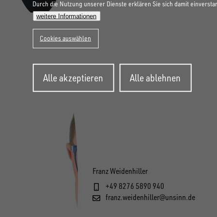
Durch die Nutzung unserer Dienste erklären Sie sich damit einversta
weitere Informationen
Cookies auswählen
Zustimmung
Alle akzeptieren
Alle ablehnen
zurückziehen
Franz Weidenhiller
+49 8276 5890 940
franz.weidenhiller@unsinn.de