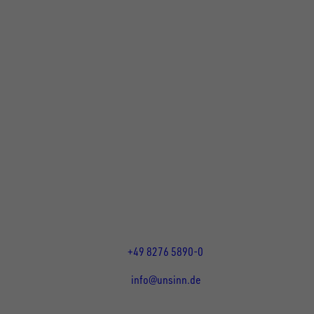
UNSINN Fahrzeugtechnik GmbH
Rainer Straße 23+25
86684
Holzheim
DE
Öffnungszeiten:
Mo bis Do 07:30 - 12:00 Uhr
und 13:00 - 17:00 Uhr
Fr 07:30 - 12:00 Uhr
+49 8276 5890-0
info@unsinn.de
Für Kunden
Für Händler