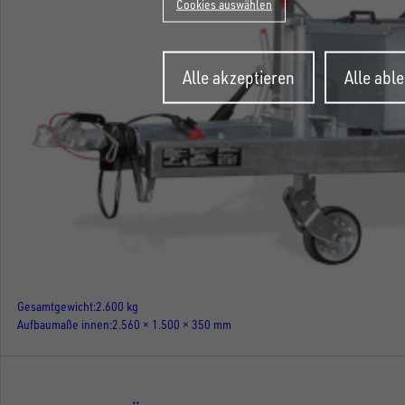
Cookies auswählen
Zustimmung
Alle akzeptieren
Alle abl
zurückziehen
Gesamtgewicht
2.600 kg
Aufbaumaße innen
2.560 × 1.500 × 350 mm