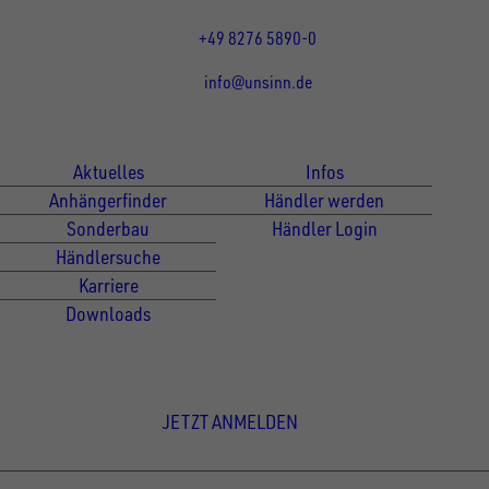
Fr 07:30 - 12:00 Uhr
+49 8276 5890-0
info@unsinn.de
Für Kunden
Für Händler
Aktuelles
Infos
Anhängerfinder
Händler werden
Sonderbau
Händler Login
Händlersuche
Karriere
Downloads
Newsletter Anmeldung
JETZT ANMELDEN