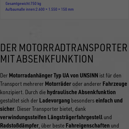
Gesamtgewicht
750 kg
Aufbaumaße innen
2.600 × 1.550 × 150 mm
DER MOTORRADTRANSPORTER
MIT ABSENKFUNKTION
Motorradanhänger Typ UA von UNSINN
Der
ist für den
Motorräder
Fahrzeuge
Transport mehrerer
oder anderer
hydraulische Absenkfunktion
konzipiert. Durch die
Ladevorgang
einfach und
gestaltet sich der
besonders
sicher
. Dieser Transporter bietet, dank
verwindungssteifen Längsträgerfahrgestell
und
Radstoßdämpfer
Fahreigenschaften
, über beste
und