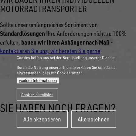
MOTORRADTRANSPORTER
Sollte unser umfangreiches Sortiment von
Standardlösungen
Ihre Anforderungen nicht zu 100%
bauen wir Ihren Anhänger nach Maß
erfüllen,
-
kontaktieren Sie uns, wir beraten Sie gerne
!
Cookies helfen uns bei der Bereitstellung unserer Dienste.
Durch die Nutzung unserer Dienste erklären Sie sich damit
einverstanden, dass wir Cookies setzen.
weitere Informationen
Cookies auswählen
SIE HABEN NOCH FRAGEN?
Zustimmung
Alle akzeptieren
Alle ablehnen
zurückziehen