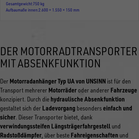
Gesamtgewicht
750 kg
Aufbaumaße innen
2.600 × 1.550 × 150 mm
DER MOTORRADTRANSPORTER
MIT ABSENKFUNKTION
Motorradanhänger Typ UA von UNSINN
Der
ist für den
Motorräder
Fahrzeuge
Transport mehrerer
oder anderer
hydraulische Absenkfunktion
konzipiert. Durch die
Ladevorgang
einfach und
gestaltet sich der
besonders
sicher
. Dieser Transporter bietet, dank
verwindungssteifen Längsträgerfahrgestell
und
Radstoßdämpfer
Fahreigenschaften
, über beste
und