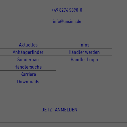
Fr 07:30 - 12:00 Uhr
+49 8276 5890-0
info@unsinn.de
Für Kunden
Für Händler
Aktuelles
Infos
Anhängerfinder
Händler werden
Sonderbau
Händler Login
Händlersuche
Karriere
Downloads
Newsletter Anmeldung
JETZT ANMELDEN