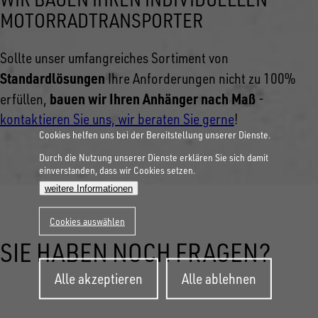
MOTORRADTRANSPORTER
Sollte unser umfangreiches Sortiment von
Standardlösungen
Ihre Anforderungen nicht zu 100%
bauen wir Ihren Anhänger nach Maß
erfüllen,
-
kontaktieren Sie uns, wir beraten Sie gerne
!
Cookies helfen uns bei der Bereitstellung unserer Dienste.
Durch die Nutzung unserer Dienste erklären Sie sich damit
einverstanden, dass wir Cookies setzen.
weitere Informationen
Cookies auswählen
SIE HABEN NOCH FRAGEN?
Zustimmung
Alle akzeptieren
Alle ablehnen
zurückziehen