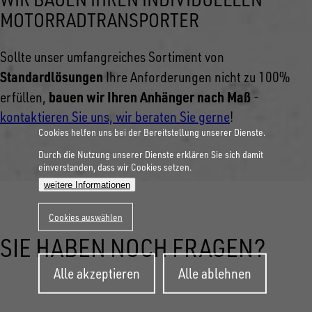
MOTORRADTRANSPORTER
Sollte unser umfangreiches Sortiment von
Standardlösungen
Ihre Anforderungen nicht zu 100%
bauen wir Ihren Anhänger nach Maß
erfüllen,
-
kontaktieren Sie uns, wir beraten Sie gerne
!
Cookies helfen uns bei der Bereitstellung unserer Dienste.
Durch die Nutzung unserer Dienste erklären Sie sich damit
einverstanden, dass wir Cookies setzen.
weitere Informationen
Cookies auswählen
SIE HABEN NOCH FRAGEN?
Zustimmung
Alle akzeptieren
Alle ablehnen
zurückziehen