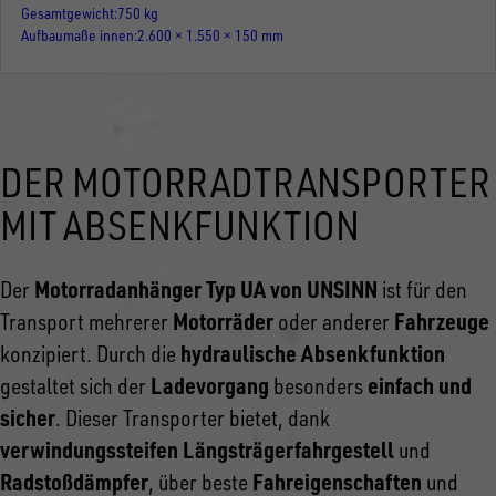
Gesamtgewicht
750 kg
Aufbaumaße innen
2.600 × 1.550 × 150 mm
DER MOTORRADTRANSPORTER
MIT ABSENKFUNKTION
Motorradanhänger Typ UA von UNSINN
Der
ist für den
Motorräder
Fahrzeuge
Transport mehrerer
oder anderer
hydraulische Absenkfunktion
konzipiert. Durch die
Ladevorgang
einfach und
gestaltet sich der
besonders
sicher
. Dieser Transporter bietet, dank
verwindungssteifen Längsträgerfahrgestell
und
Radstoßdämpfer
Fahreigenschaften
, über beste
und