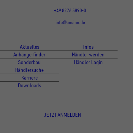
Fr 07:30 - 12:00 Uhr
+49 8276 5890-0
info@unsinn.de
Für Kunden
Für Händler
Aktuelles
Infos
Anhängerfinder
Händler werden
Sonderbau
Händler Login
Händlersuche
Karriere
Downloads
Newsletter Anmeldung
JETZT ANMELDEN