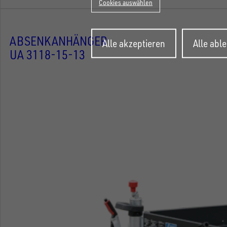
Cookies auswählen
Zustimmung
ABSENKANHÄNGER
Alle akzeptieren
Alle abl
zurückziehen
UA 3118-15-13