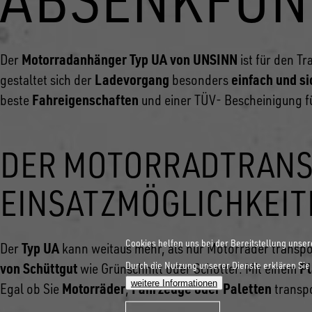
Motorradanhänger Typ UA von UNSINN
Der
ist für den T
Ladevorgang
einfach und si
gestaltet sich der
besonders
Fahreigenschaften
beste
und einer TÜV- Bescheinigung f
DER MOTORRADTRANSP
EINSATZMÖGLICHKEIT
Cookies helfen uns bei der Bereitstellung unser
Typ UA
Der
kann weitaus mehr, als nur Motorräder transpo
Durch die Nutzung unserer Dienste erklären Sie 
von Schüttgut
P
wie Grünschnitt oder Schotter. Mit einem
weitere Informationen
Motorräder
Fahrzeuge oder Paletten
Egal ob Sie
,
transpo