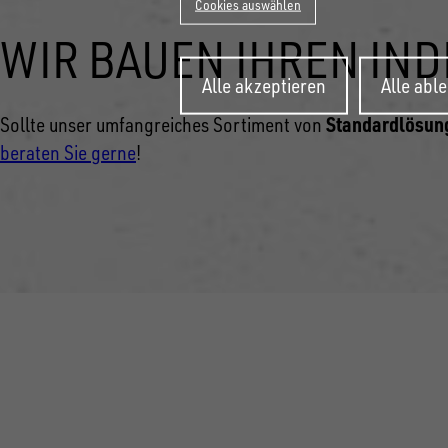
Cookies auswählen
WIR BAUEN IHREN IN
Zustimmung
Alle akzeptieren
Alle abl
zurückziehen
Standardlösun
Sollte unser umfangreiches Sortiment von
beraten Sie gerne
!