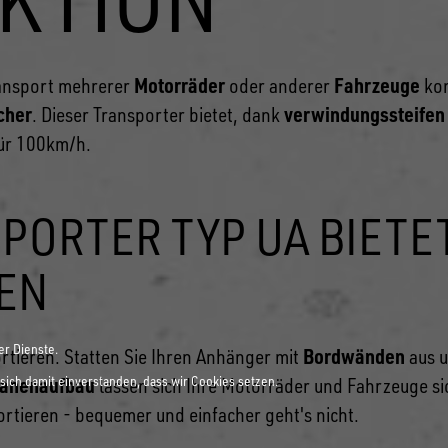
Motorräder
Fahrzeuge
ransport mehrerer
oder anderer
kon
cher
verwindungssteifen
. Dieser Transporter bietet, dank
ür 100km/h.
ORTER TYP UA BIETET
EN
er Dienste.
Bordwänden
rtieren. Statten Sie Ihren Anhänger mit
aus u
sich damit einverstanden, dass wir Cookies setzen.
lanenaufbau
lassen sich Ihre Motorräder und Fahrzeuge si
rtieren - bequemer und einfacher geht's nicht.