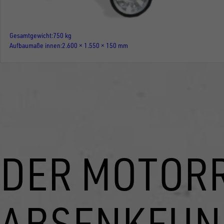
Gesamtgewicht
750 kg
Aufbaumaße innen
2.600 × 1.550 × 150 mm
DER MOTOR
ABSENKFUN