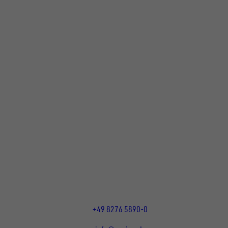
UNSINN Fahrzeugtechnik GmbH
Rainer Straße 23+25
86684
Holzheim
DE
Öffnungszeiten:
Mo bis Do 07:30 - 12:00 Uhr
und 13:00 - 17:00 Uhr
Fr 07:30 - 12:00 Uhr
+49 8276 5890-0