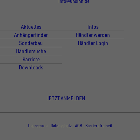
info@unsinn.de
Für Kunden
Für Händler
Aktuelles
Infos
Anhängerfinder
Händler werden
Sonderbau
Händler Login
Händlersuche
Karriere
Downloads
Newsletter Anmeldung
JETZT ANMELDEN
© Copyright - UNSINN Fahrzeugtechnik
Impressum
Datenschutz
AGB
Barrierefreiheit