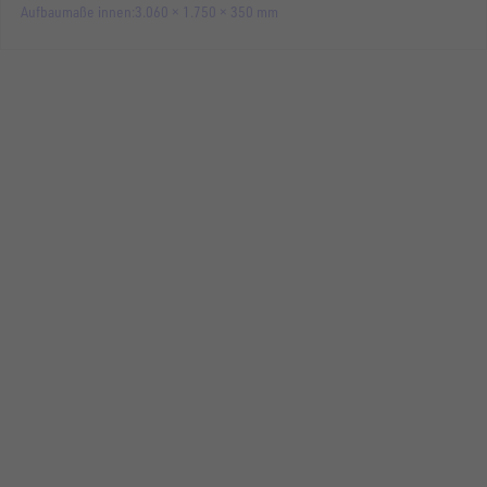
Aufbaumaße innen
3.060 × 1.750 × 350 mm
DREISEITENKIPPER
UDK 3017-35-13