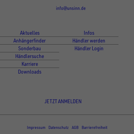
info@unsinn.de
Für Kunden
Für Händler
Aktuelles
Infos
Anhängerfinder
Händler werden
Sonderbau
Händler Login
Händlersuche
Karriere
Downloads
Newsletter Anmeldung
JETZT ANMELDEN
© Copyright - UNSINN Fahrzeugtechnik
Impressum
Datenschutz
AGB
Barrierefreiheit