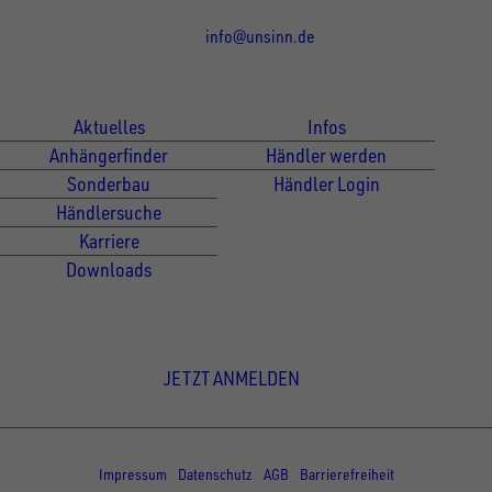
info@unsinn.de
Für Kunden
Für Händler
Aktuelles
Infos
Anhängerfinder
Händler werden
Sonderbau
Händler Login
Händlersuche
Karriere
Downloads
Newsletter Anmeldung
JETZT ANMELDEN
© Copyright - UNSINN Fahrzeugtechnik
Impressum
Datenschutz
AGB
Barrierefreiheit