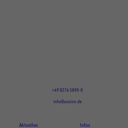
UNSINN Fahrzeugtechnik GmbH
Rainer Straße 23+25
86684
Holzheim
DE
Öffnungszeiten:
Mo bis Do 07:30 - 12:00 Uhr
und 13:00 - 17:00 Uhr
Fr 07:30 - 12:00 Uhr
+49 8276 5890-0
info@unsinn.de
Für Kunden
Für Händler
Aktuelles
Infos