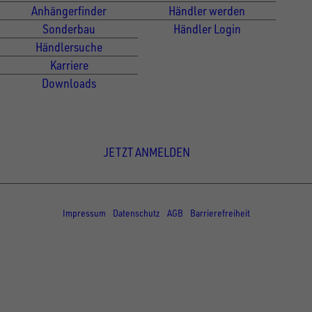
Anhängerfinder
Händler werden
Sonderbau
Händler Login
Händlersuche
Karriere
Downloads
Newsletter Anmeldung
JETZT ANMELDEN
© Copyright - UNSINN Fahrzeugtechnik
Impressum
Datenschutz
AGB
Barrierefreiheit