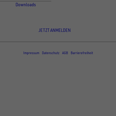
Downloads
Newsletter Anmeldung
JETZT ANMELDEN
© Copyright - UNSINN Fahrzeugtechnik
Impressum
Datenschutz
AGB
Barrierefreiheit