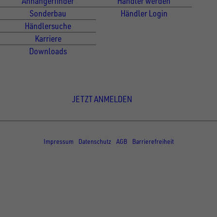
Anhängerfinder
Händler werden
Sonderbau
Händler Login
Händlersuche
Karriere
Downloads
Newsletter Anmeldung
JETZT ANMELDEN
© Copyright - UNSINN Fahrzeugtechnik
Impressum
Datenschutz
AGB
Barrierefreiheit