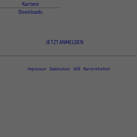
Karriere
Downloads
Newsletter Anmeldung
JETZT ANMELDEN
© Copyright - UNSINN Fahrzeugtechnik
Impressum
Datenschutz
AGB
Barrierefreiheit