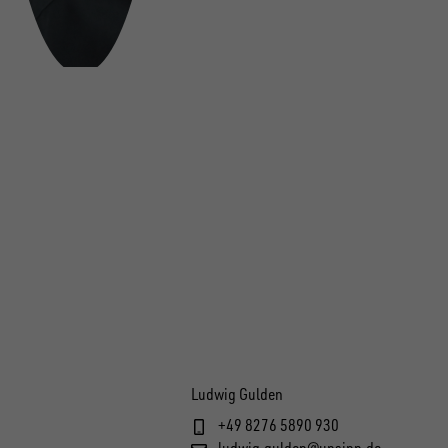
Ludwig Gulden
+49 8276 5890 930
ludwig.gulden@unsinn.de