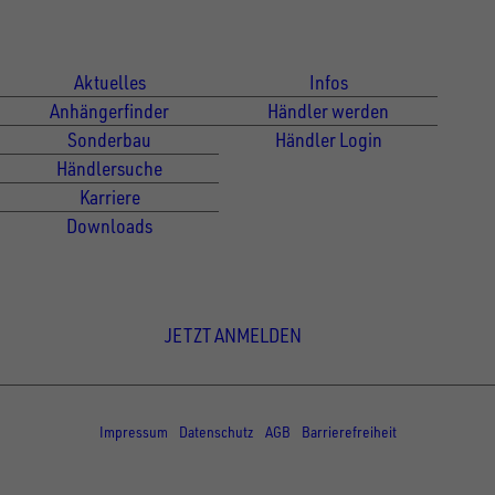
Für Kunden
Für Händler
Aktuelles
Infos
Anhängerfinder
Händler werden
Sonderbau
Händler Login
Händlersuche
Karriere
Downloads
Newsletter Anmeldung
JETZT ANMELDEN
© Copyright - UNSINN Fahrzeugtechnik
Impressum
Datenschutz
AGB
Barrierefreiheit