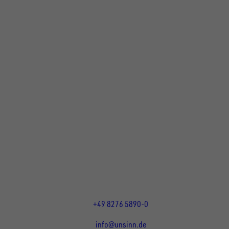
UNSINN Fahrzeugtechnik GmbH
Rainer Straße 23+25
86684
Holzheim
DE
Öffnungszeiten:
Mo bis Do 07:30 - 12:00 Uhr
und 13:00 - 17:00 Uhr
Fr 07:30 - 12:00 Uhr
+49 8276 5890-0
info@unsinn.de