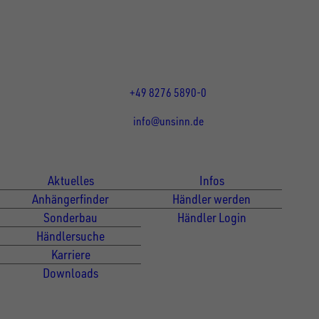
86684
Holzheim
DE
Öffnungszeiten:
Mo bis Do 07:30 - 12:00 Uhr
und 13:00 - 17:00 Uhr
Fr 07:30 - 12:00 Uhr
+49 8276 5890-0
info@unsinn.de
Für Kunden
Für Händler
Aktuelles
Infos
Anhängerfinder
Händler werden
Sonderbau
Händler Login
Händlersuche
Karriere
Downloads
Newsletter Anmeldung