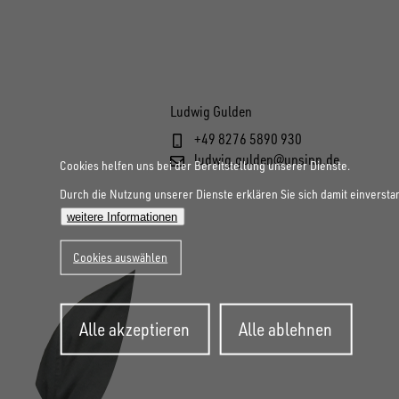
Ludwig Gulden
+49 8276 5890 930
ludwig.gulden@unsinn.de
Cookies helfen uns bei der Bereitstellung unserer Dienste.
Durch die Nutzung unserer Dienste erklären Sie sich damit einversta
weitere Informationen
Cookies auswählen
Zustimmung
Alle akzeptieren
Alle ablehnen
zurückziehen