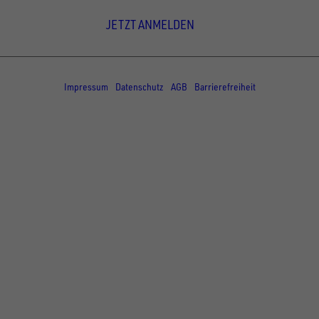
JETZT ANMELDEN
© Copyright - UNSINN Fahrzeugtechnik
Impressum
Datenschutz
AGB
Barrierefreiheit