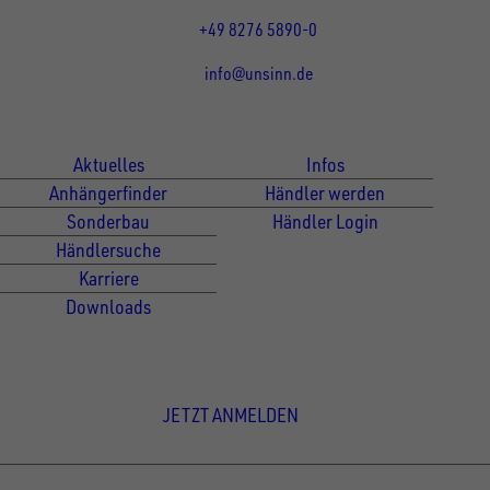
Fr 07:30 - 12:00 Uhr
+49 8276 5890-0
info@unsinn.de
Für Kunden
Für Händler
Aktuelles
Infos
Anhängerfinder
Händler werden
Sonderbau
Händler Login
Händlersuche
Karriere
Downloads
Newsletter Anmeldung
JETZT ANMELDEN
© Copyright - UNSINN Fahrzeugtechnik