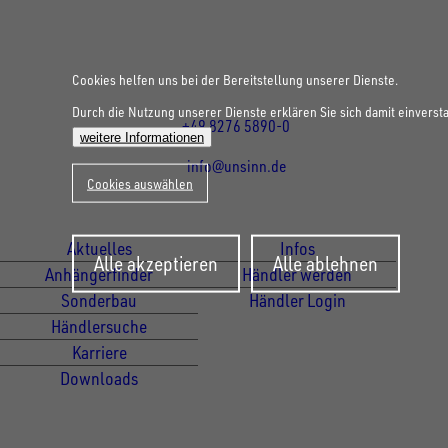
86684
Holzheim
DE
Öffnungszeiten:
Mo bis Do 07:30 - 12:00 Uhr
und 13:00 - 17:00 Uhr
Cookies helfen uns bei der Bereitstellung unserer Dienste.
Fr 07:30 - 12:00 Uhr
Durch die Nutzung unserer Dienste erklären Sie sich damit einverst
+49 8276 5890-0
weitere Informationen
info@unsinn.de
Cookies auswählen
Für Kunden
Für Händler
Aktuelles
Infos
Zustimmung
Alle akzeptieren
Alle ablehnen
zurückziehen
Anhängerfinder
Händler werden
Sonderbau
Händler Login
Händlersuche
Karriere
Downloads
Newsletter Anmeldung