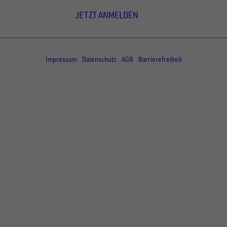
JETZT ANMELDEN
© Copyright - UNSINN Fahrzeugtechnik
Impressum
Datenschutz
AGB
Barrierefreiheit