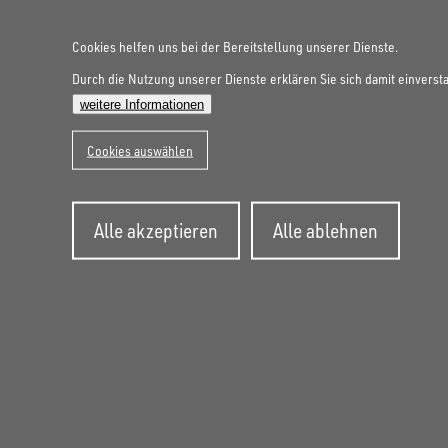
Cookies helfen uns bei der Bereitstellung unserer Dienste.
Durch die Nutzung unserer Dienste erklären Sie sich damit einverst
FOLGE UNS AUF SOCIAL MEDIA
weitere Informationen
Cookies auswählen
Zustimmung
Alle akzeptieren
Alle ablehnen
zurückziehen
UNSINN Fahrzeugtechnik GmbH
Rainer Straße 23+25
86684
Holzheim
DE
Öffnungszeiten:
Mo bis Do 07:30 - 12:00 Uhr