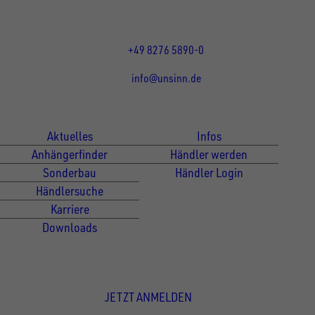
und 13:00 - 17:00 Uhr
Fr 07:30 - 12:00 Uhr
+49 8276 5890-0
info@unsinn.de
Für Kunden
Für Händler
Aktuelles
Infos
Anhängerfinder
Händler werden
Sonderbau
Händler Login
Händlersuche
Karriere
Downloads
Newsletter Anmeldung
JETZT ANMELDEN