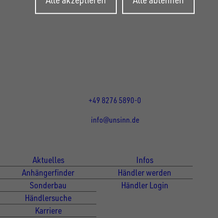
UNSINN Fahrzeugtechnik GmbH
Rainer Straße 23+25
86684
Holzheim
DE
Öffnungszeiten:
Mo bis Do 07:30 - 12:00 Uhr
und 13:00 - 17:00 Uhr
Fr 07:30 - 12:00 Uhr
+49 8276 5890-0
info@unsinn.de
Für Kunden
Für Händler
Aktuelles
Infos
Anhängerfinder
Händler werden
Sonderbau
Händler Login
Händlersuche
Karriere