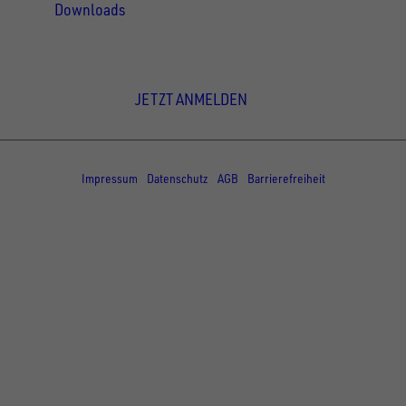
Downloads
Newsletter Anmeldung
JETZT ANMELDEN
© Copyright - UNSINN Fahrzeugtechnik
Impressum
Datenschutz
AGB
Barrierefreiheit