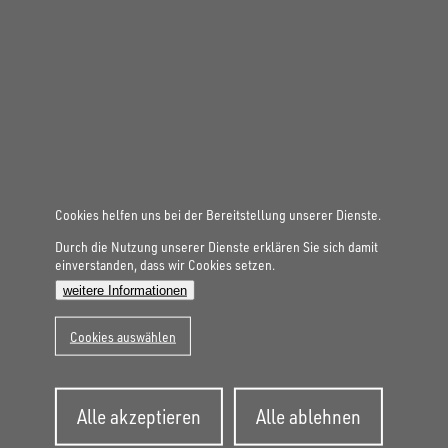
Gesamtgewicht
3.000 kg
Aufbaumaße innen
4.860 × 2.440 × 350 mm
MASCHINENTRANSPORTER
UM 4824-35-13
Cookies helfen uns bei der Bereitstellung unserer Dienste.
Durch die Nutzung unserer Dienste erklären Sie sich damit
einverstanden, dass wir Cookies setzen.
weitere Informationen
Cookies auswählen
Zustimmung
Alle akzeptieren
Alle ablehnen
zurückziehen
Gesamtgewicht
3.500 kg