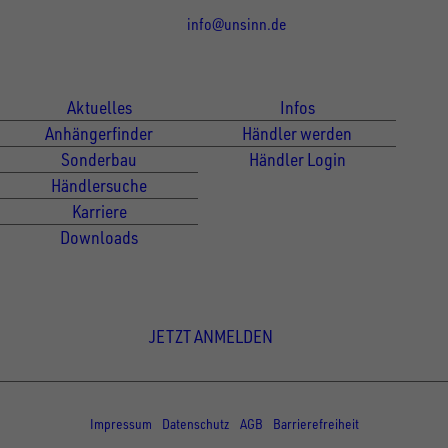
info@unsinn.de
Für Kunden
Für Händler
Aktuelles
Infos
Anhängerfinder
Händler werden
Sonderbau
Händler Login
Händlersuche
Karriere
Downloads
Newsletter Anmeldung
JETZT ANMELDEN
© Copyright - UNSINN Fahrzeugtechnik
Impressum
Datenschutz
AGB
Barrierefreiheit