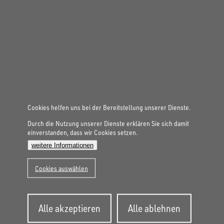
Gesamtgewicht
3.000 kg
Aufbaumaße innen
4.860 × 2.440 × 350 mm
MASCHINENTRANSPORTER
UM 4824-35-13
Cookies helfen uns bei der Bereitstellung unserer Dienste.
Durch die Nutzung unserer Dienste erklären Sie sich damit
einverstanden, dass wir Cookies setzen.
weitere Informationen
Cookies auswählen
Zustimmung
Alle akzeptieren
Alle ablehnen
zurückziehen
Gesamtgewicht
3.500 kg