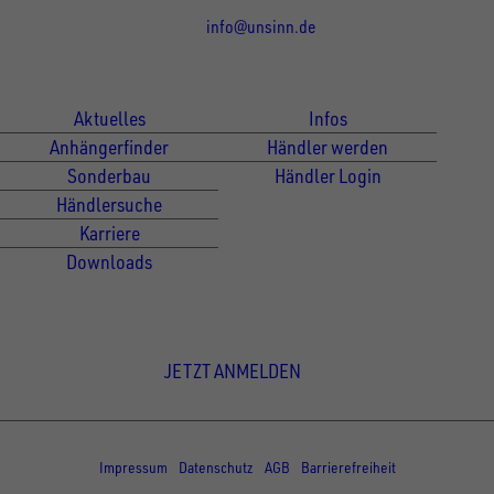
info@unsinn.de
Für Kunden
Für Händler
Aktuelles
Infos
Anhängerfinder
Händler werden
Sonderbau
Händler Login
Händlersuche
Karriere
Downloads
Newsletter Anmeldung
JETZT ANMELDEN
© Copyright - UNSINN Fahrzeugtechnik
Impressum
Datenschutz
AGB
Barrierefreiheit