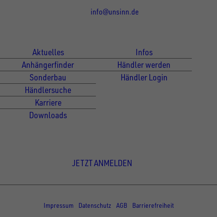
info@unsinn.de
Für Kunden
Für Händler
Aktuelles
Infos
Anhängerfinder
Händler werden
Sonderbau
Händler Login
Händlersuche
Karriere
Downloads
Newsletter Anmeldung
JETZT ANMELDEN
© Copyright - UNSINN Fahrzeugtechnik
Impressum
Datenschutz
AGB
Barrierefreiheit