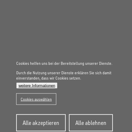
Gesamtgewicht
3.000 kg
Aufbaumaße innen
4.860 × 2.440 × 350 mm
MASCHINENTRANSPORTER
UM 4824-35-13
Cookies helfen uns bei der Bereitstellung unserer Dienste.
Durch die Nutzung unserer Dienste erklären Sie sich damit
einverstanden, dass wir Cookies setzen.
weitere Informationen
Cookies auswählen
Zustimmung
Alle akzeptieren
Alle ablehnen
zurückziehen
Gesamtgewicht
3.500 kg