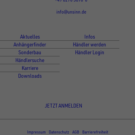
info@unsinn.de
Für Kunden
Für Händler
Aktuelles
Infos
Anhängerfinder
Händler werden
Sonderbau
Händler Login
Händlersuche
Karriere
Downloads
Newsletter Anmeldung
JETZT ANMELDEN
© Copyright - UNSINN Fahrzeugtechnik
Impressum
Datenschutz
AGB
Barrierefreiheit