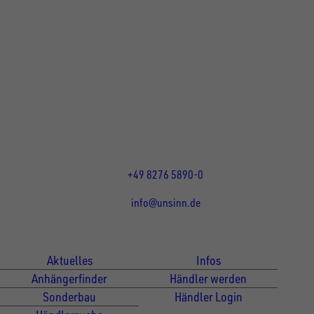
UNSINN Fahrzeugtechnik GmbH
Rainer Straße 23+25
86684
Holzheim
DE
Öffnungszeiten:
Mo bis Do 07:30 - 12:00 Uhr
und 13:00 - 17:00 Uhr
Fr 07:30 - 12:00 Uhr
+49 8276 5890-0
info@unsinn.de
Für Kunden
Für Händler
Aktuelles
Infos
Anhängerfinder
Händler werden
Sonderbau
Händler Login