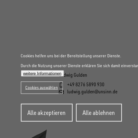
Cookies helfen uns bei der Bereitstellung unserer Dienste.
Durch die Nutzung unserer Dienste erklären Sie sich damit einversta
weitere Informationen
Ludwig Gulden
+49 8276 5890 930
Cookies auswählen
ludwig.gulden@unsinn.de
Zustimmung
Alle akzeptieren
Alle ablehnen
zurückziehen