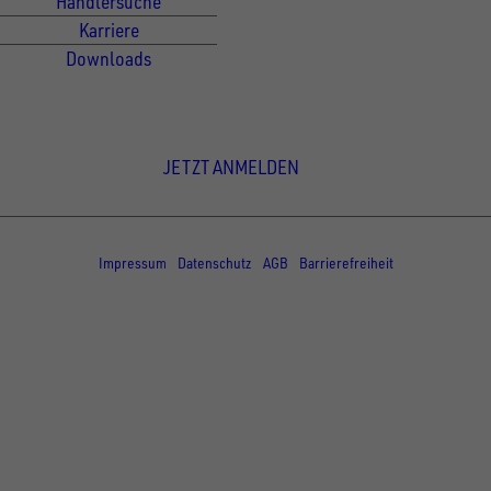
Händlersuche
Karriere
Downloads
Newsletter Anmeldung
JETZT ANMELDEN
© Copyright - UNSINN Fahrzeugtechnik
Impressum
Datenschutz
AGB
Barrierefreiheit